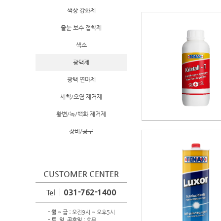
색상 강화제
줄눈 보수 접착제
색소
광택제
광택 연마제
세척/오염 제거제
황변/녹/백화 제거제
장비/공구
CUSTOMER CENTER
031-762-1400
Tel
- 월 ~ 금 :
오전9시 ~ 오후5시
- 토, 일, 공휴일 :
휴무