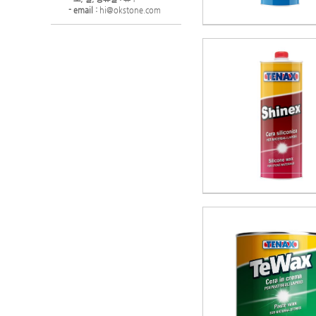
- email :
hi@okstone.com