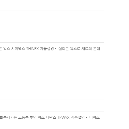
콘 왁스 샤이넥스 SHINEX 제품설명• 실리콘 왁스로 재료의 본래
회복시키는 고농축 투명 왁스 티왁스 TEWAX 제품설명• 티왁스