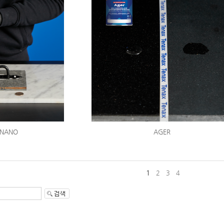
 NANO
AGER
1
2
3
4