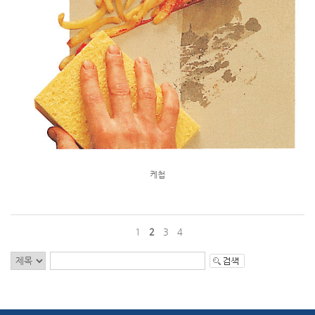
케첩
1
2
3
4