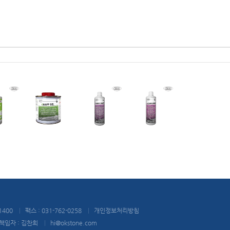
1400
|
팩스 : 031-762-0258
|
개인정보처리방침
임자 : 김찬희
|
hi@okstone.com