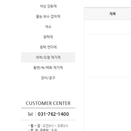
색상 강화제
제목
줄눈 보수 접착제
색소
광택제
광택 연마제
세척/오염 제거제
황변/녹/백화 제거제
장비/공구
CUSTOMER CENTER
031-762-1400
Tel
- 월 ~ 금 :
오전9시 ~ 오후5시
- 토, 일, 공휴일 :
휴무