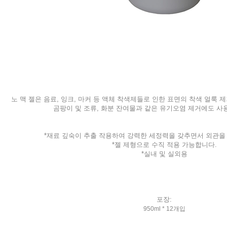
노 맥 젤은 음료, 잉크, 마커 등 액체 착색제들로 인한 표면의 착색 얼룩
곰팡이 및 조류, 화분 잔여물과 같은 유기오염 제거에도 사
*재료 깊숙이 추출 작용하여 강력한 세정력을 갖추면서 외관을
*젤 제형으로 수직 적용 가능합니다.
*실내 및 실외용
포장:
950ml * 12개입